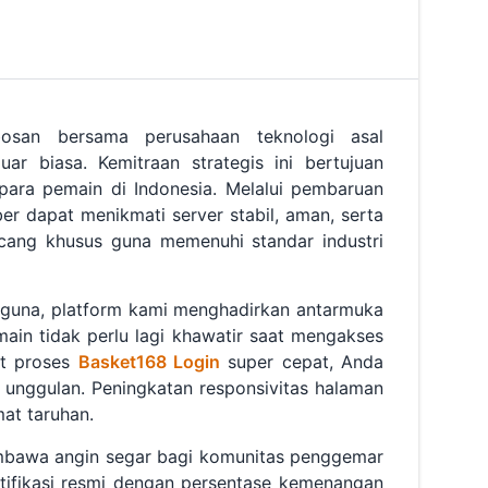
osan bersama perusahaan teknologi asal
ar biasa. Kemitraan strategis ini bertujuan
para pemain di Indonesia. Melalui pembaruan
 dapat menikmati server stabil, aman, serta
ancang khusus guna memenuhi standar industri
guna, platform kami menghadirkan antarmuka
main tidak perlu lagi khawatir saat mengakses
at proses
Basket168 Login
super cepat, Anda
 unggulan. Peningkatan responsivitas halaman
at taruhan.
membawa angin segar bagi komunitas penggemar
rtifikasi resmi dengan persentase kemenangan