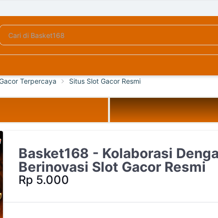
 Gacor Terpercaya
Situs Slot Gacor Resmi
Basket168 - Kolaborasi Den
Berinovasi Slot Gacor Resmi
Rp 5.000