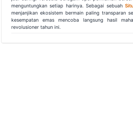
menguntungkan setiap harinya. Sebagai sebuah
Sit
menjanjikan ekosistem bermain paling transparan s
kesempatan emas mencoba langsung hasil mahak
revolusioner tahun ini.