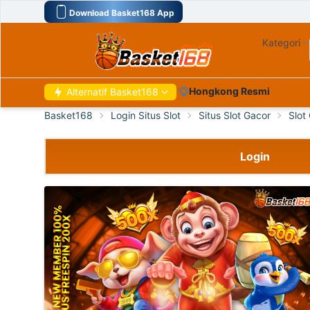
Download Basket168 App
Kategori
Hongkong Resmi
Alternatif Basket168
Basket168
Login Situs Slot
Situs Slot Gacor
Slot
Login