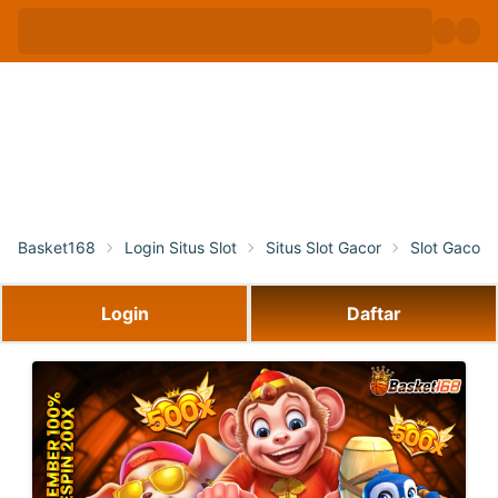
Basket168
Login Situs Slot
Situs Slot Gacor
Slot Gacor 
Login
Daftar